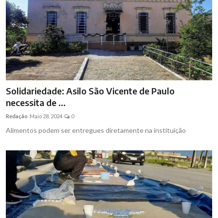
Brasil
Solidariedade: Asilo São Vicente de Paulo
necessita de ...
Redação
Maio 28, 2024
0
Alimentos podem ser entregues diretamente na instituição