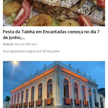
Festa da Tainha em Encantadas começa no dia 7
de junho;...
Redação
Maio 23, 2024
0
A programação segue até 30 de junho