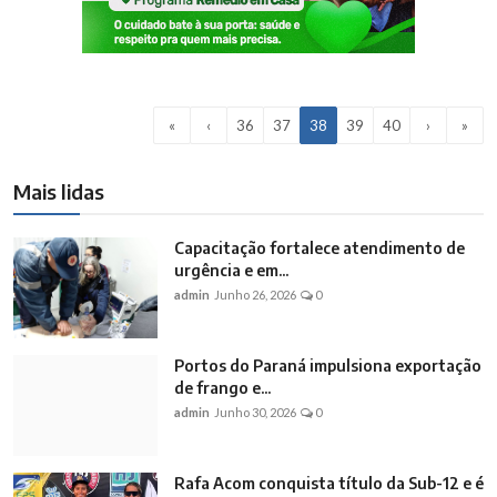
«
‹
36
37
38
39
40
›
»
Mais lidas
Capacitação fortalece atendimento de
urgência e em...
admin
Junho 26, 2026
0
Portos do Paraná impulsiona exportação
de frango e...
admin
Junho 30, 2026
0
Rafa Acom conquista título da Sub-12 e é