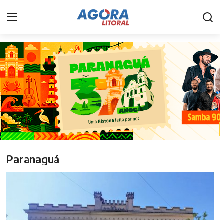
Home
Litoral
Paranaguá
Saúde
Fale Conosco
Paranaguá
Acidente
Paraná
Policial