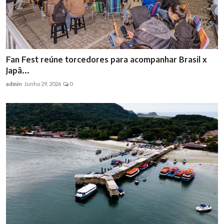
Fan Fest reúne torcedores para acompanhar Brasil x
Japã...
admin
Junho 29, 2026
0