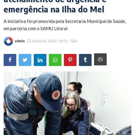
emergência na Ilha do Mel
Brasil
A iniciativa foi promovida pela Secretaria Municipal de Saúde,
em parceria com o SAMU Litoral
admin
Junho 26, 2026 - 09:51
0