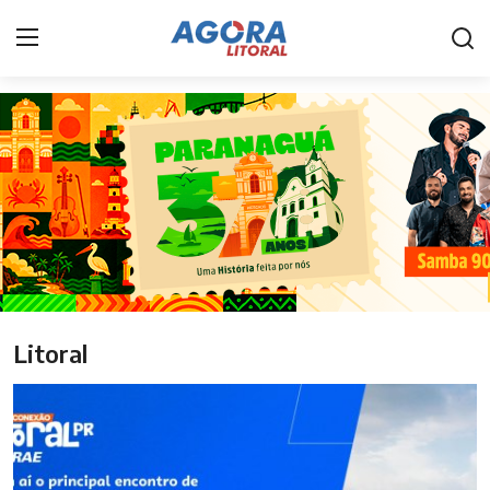
Home
Litoral
Paranaguá
Saúde
Fale Conosco
Litoral
Acidente
Paraná
Policial