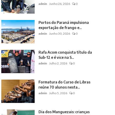
admin
Junho 26, 2026
0
Portos do Paraná impulsiona
exportação de frango e...
admin
Junho 30, 2026
0
Rafa Acom conquista título da
Sub-12 e é vice na S...
admin
Julho 2, 2026
0
Formatura do Curso de Libras
reúne 70 alunos nesta...
admin
Julho 5, 2026
0
Dia dos Manguezais: crianças