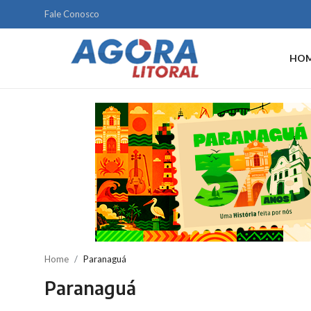
Fale Conosco
HO
Home
Litoral
Paranaguá
Saúde
Fale Conosco
Acidente
Home
Paranaguá
Paraná
Paranaguá
Policial