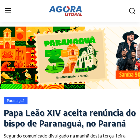
Home
Litoral
Paranaguá
Saúde
Fale Conosco
Paranaguá
Acidente
Papa Leão XIV aceita renúncia do
bispo de Paranaguá, no Paraná
Paraná
Segundo comunicado divulgado na manhã desta terça-feira
Policial