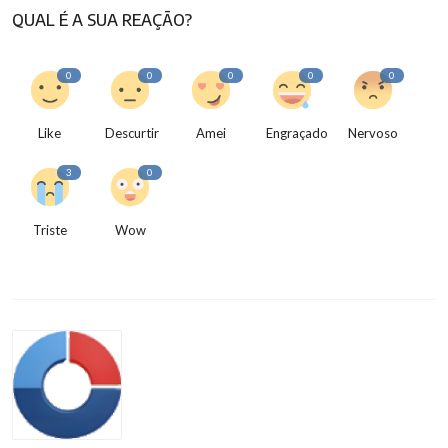
QUAL É A SUA REAÇÃO?
0
0
0
0
0
Like
Descurtir
Amei
Engraçado
Nervoso
3
0
Triste
Wow