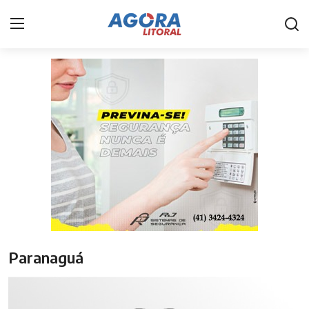
Home
Litoral
Paranaguá
Saúde
Fale Conosco
Acidente
Paranaguá
Paraná
Policial