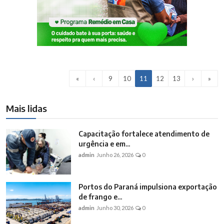
«
‹
9
10
11
12
13
›
»
Mais lidas
Capacitação fortalece atendimento de
urgência e em...
admin
Junho 26, 2026
0
Portos do Paraná impulsiona exportação
de frango e...
admin
Junho 30, 2026
0