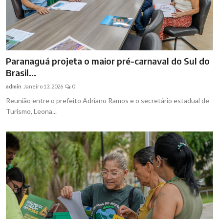
Paranaguá projeta o maior pré-carnaval do Sul do
Brasil...
admin
Janeiro 13, 2026
0
Reunião entre o prefeito Adriano Ramos e o secretário estadual de
Turismo, Leona...