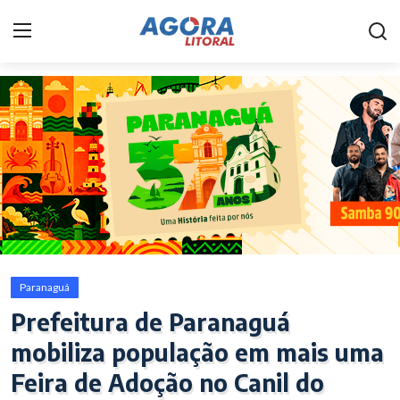
Home
Litoral
Paranaguá
Saúde
Fale Conosco
Paranaguá
Acidente
Prefeitura de Paranaguá
mobiliza população em mais uma
Paraná
Feira de Adoção no Canil do
Policial