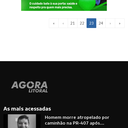
«
‹
21
22
23
24
›
»
As mais acessadas
Homem morre atropelado por
caminhão na PR-407 após...