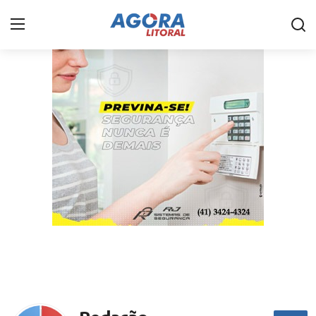
Home
Litoral
Paranaguá
Saúde
Fale Conosco
Acidente
Paraná
Policial