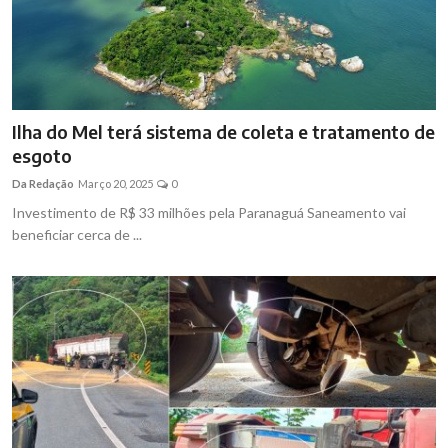
Ilha do Mel terá sistema de coleta e tratamento de
esgoto
Da Redação
Março 20, 2025
0
Investimento de R$ 33 milhões pela Paranaguá Saneamento vai
beneficiar cerca de ...