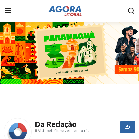
Home
Litoral
Paranaguá
Saúde
Fale Conosco
Acidente
Paraná
Da Redação
Visto pela última vez: 1 ano atrás
Policial