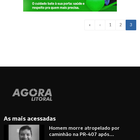
«
‹
1
2
3
As mais acessadas
Homem morre atropelado por
caminhão na PR-407 após...