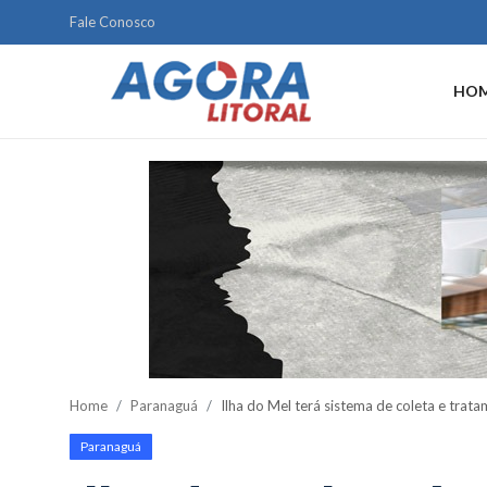
Fale Conosco
HO
Home
Litoral
Paranaguá
Saúde
Fale Conosco
Acidente
Home
Paranaguá
Ilha do Mel terá sistema de coleta e trat
Paraná
Paranaguá
Policial