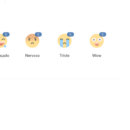
0
0
0
0
açado
Nervoso
Triste
Wow