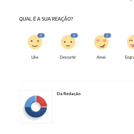
QUAL É A SUA REAÇÃO?
0
0
0
Like
Descurtir
Amei
Engr
Da Redação