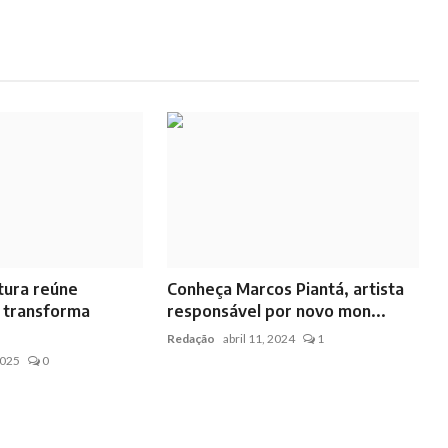
ntura reúne
Conheça Marcos Piantá, artista
 transforma
responsável por novo mon...
Redação
abril 11, 2024
1
2025
0