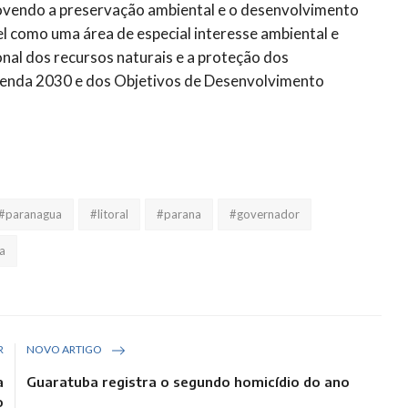
movendo a preservação ambiental e o desenvolvimento
Mel como uma área de especial interesse ambiental e
ional dos recursos naturais e a proteção dos
Agenda 2030 e dos Objetivos de Desenvolvimento
#paranagua
#litoral
#parana
#governador
ca
R
NOVO ARTIGO
a
Guaratuba registra o segundo homicídio do ano
o