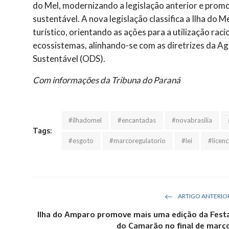
do Mel, modernizando a legislação anterior e pro
sustentável. A nova legislação classifica a Ilha do 
turístico, orientando as ações para a utilização rac
ecossistemas, alinhando-se com as diretrizes da 
Sustentável (ODS).
Com informações da Tribuna do Paraná
#ilhadomel
#encantadas
#novabrasilia
Tags:
#esgoto
#marcoregulatorio
#lei
#licen
ARTIGO ANTERIO
Ilha do Amparo promove mais uma edição da Fest
do Camarão no final de març