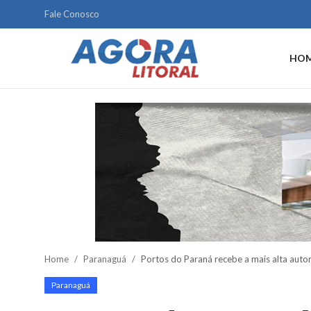
Fale Conosco
HO
Home
Litoral
Paranaguá
Saúde
Fale Conosco
Acidente
Home
Paranaguá
Portos do Paraná recebe a mais alta auto
Paraná
Paranaguá
Policial