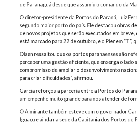
de Paranaguá desde que assumiu o comando da Mar
O diretor-presidente da Portos do Paraná, Luiz Fern
segundo maior porto do país. Ele destacou obras 
de novos projetos que serão executados em breve, e
está marcado para 22 de outubro, e o Píer em “T”, 
Olsen ressaltou que os portos paranaenses são refe
perceber uma gestão eficiente, que enxerga o lado 
compromisso de ampliar o desenvolvimento nacional,
para criar dificuldades”, afirmou.
Garcia reforçou a parceria entre a Portos do Para
um empenho muito grande para nos atender de forma
O Almirante também esteve com o governador Carlos
Iguaçu e ainda na sede da Capitania dos Portos do