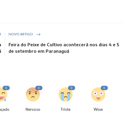
R
NOVO ARTIGO
a
Feira do Peixe de Cultivo acontecerá nos dias 4 e 5
á
de setembro em Paranaguá
0
0
0
0
açado
Nervoso
Triste
Wow