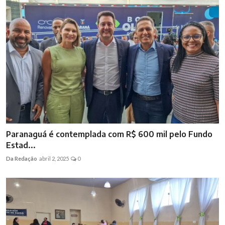
Paranaguá é contemplada com R$ 600 mil pelo Fundo
Estad...
Da Redação
abril 2, 2025
0