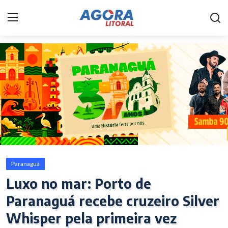
Home
Litoral
Paranaguá
Saúde
Fale Conosco
Paranaguá
Acidente
Luxo no mar: Porto de
Paranaguá recebe cruzeiro Silver
Paraná
Whisper pela primeira vez
Policial