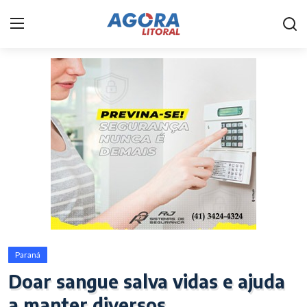
Home
Litoral
Paranaguá
Saúde
Fale Conosco
Acidente
Paraná
Paraná
Doar sangue salva vidas e ajuda
Policial
a manter diversos