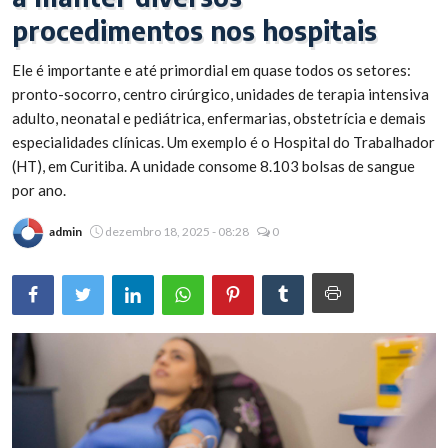
procedimentos nos hospitais
Brasil
Ele é importante e até primordial em quase todos os setores:
pronto-socorro, centro cirúrgico, unidades de terapia intensiva
adulto, neonatal e pediátrica, enfermarias, obstetrícia e demais
especialidades clínicas. Um exemplo é o Hospital do Trabalhador
(HT), em Curitiba. A unidade consome 8.103 bolsas de sangue
por ano.
admin
dezembro 18, 2025 - 08:28
0