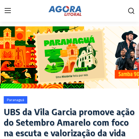
Home
Litoral
Paranaguá
Saúde
Fale Conosco
Paranaguá
Acidente
UBS da Vila Garcia promove ação
do Setembro Amarelo com foco
Paraná
na escuta e valorização da vida
Policial