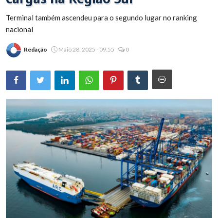
Brasil
Terminal também ascendeu para o segundo lugar no ranking
nacional
Redação
Maio 28, 2025 - 09:55
0