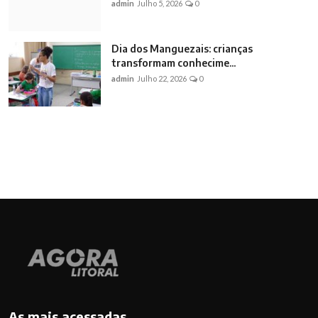
admin
Julho 5, 2026
0
Dia dos Manguezais: crianças
transformam conhecime...
admin
Julho 22, 2026
0
As mais acessadas