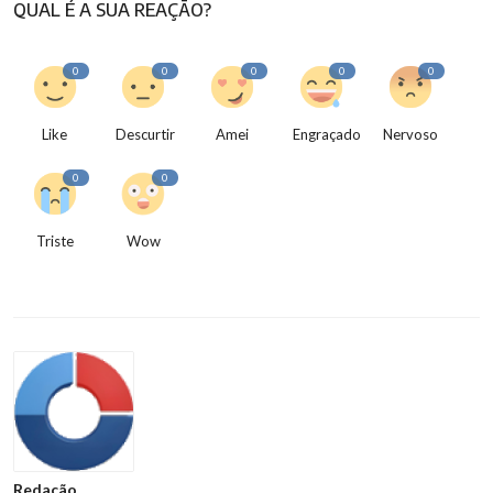
QUAL É A SUA REAÇÃO?
0
0
0
0
0
Like
Descurtir
Amei
Engraçado
Nervoso
0
0
Triste
Wow
Redação