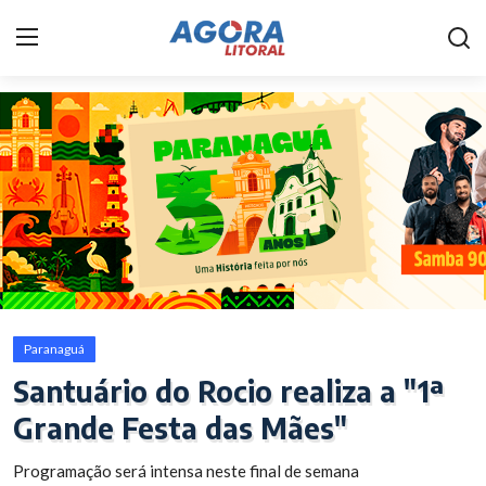
Home
Litoral
Paranaguá
Saúde
Fale Conosco
Paranaguá
Acidente
Santuário do Rocio realiza a "1ª
Grande Festa das Mães"
Paraná
Programação será intensa neste final de semana
Policial