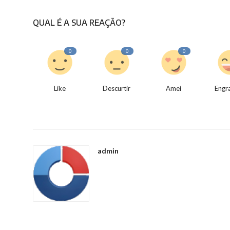
QUAL É A SUA REAÇÃO?
0
0
0
Like
Descurtir
Amei
Engr
admin