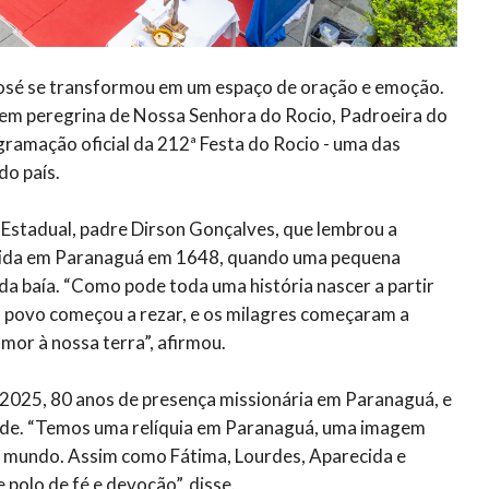
 José se transformou em um espaço de oração e emoção.
gem peregrina de Nossa Senhora do Rocio, Padroeira do
amação oficial da 212ª Festa do Rocio - uma das
do país.
o Estadual, padre Dirson Gonçalves, que lembrou a
cida em Paranaguá em 1648, quando uma pequena
a baía. “Como pode toda uma história nascer a partir
 povo começou a rezar, e os milagres começaram a
amor à nossa terra”, afirmou.
 2025, 80 anos de presença missionária em Paranaguá, e
dade. “Temos uma relíquia em Paranaguá, uma imagem
lo mundo. Assim como Fátima, Lourdes, Aparecida e
polo de fé e devoção”, disse.