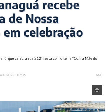
ranaguá recebe
a de Nossa
 em celebração
ná, que celebra sua 212ª festa com o tema “Com a Mãe do
 4, 2025 - 07:36
0