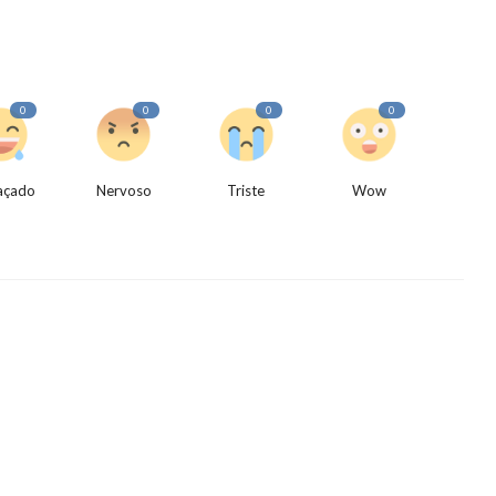
0
0
0
0
açado
Nervoso
Triste
Wow