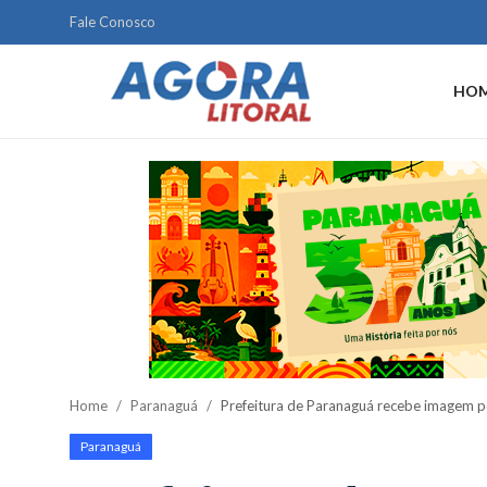
Fale Conosco
HO
Home
Litoral
Paranaguá
Saúde
Fale Conosco
Acidente
Home
Paranaguá
Prefeitura de Paranaguá recebe imagem p
Paraná
Paranaguá
Policial