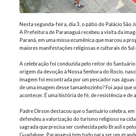
Nesta segunda-feira, dia 3, o pátio do Palácio São
A Prefeitura de Paranaguá recebeu a visita da ima
Paraná, em uma missa ecumênica que marcou a progr
maiores manifestações religiosas e culturais do Sul 
A celebração foi conduzida pelo reitor do Santuári
origem da devoção à Nossa Senhora do Rocio, nas
imagem foi encontrada por um pescador nas águas d
de uma imagem desse tamanhozinho? Foi aqui que o
acontecer. É uma história de fé, de resistência e de 
Padre Dirson destacou que o Santuário celebra, em
defendeu a valorização do turismo religioso na ci
sagrada que precisa ser conhecida pelo Brasil e pe
Guadalupe, Paranaguá tem tudo para ser um grande 