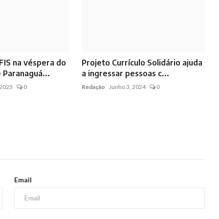
FIS na véspera do
Projeto Currículo Solidário ajuda
e Paranaguá...
a ingressar pessoas c...
 2025
0
Redação
Junho 3, 2024
0
Email