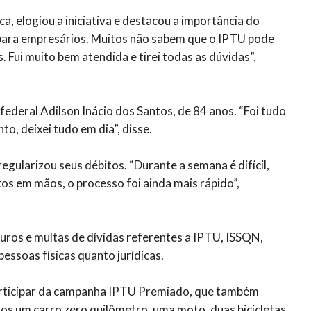
ica, elogiou a iniciativa e destacou a importância do
 para empresários. Muitos não sabem que o IPTU pode
. Fui muito bem atendida e tirei todas as dúvidas”,
ederal Adilson Inácio dos Santos, de 84 anos. “Foi tudo
to, deixei tudo em dia”, disse.
gularizou seus débitos. “Durante a semana é difícil,
s em mãos, o processo foi ainda mais rápido”,
uros e multas de dívidas referentes a IPTU, ISSQN,
pessoas físicas quanto jurídicas.
articipar da campanha IPTU Premiado, que também
os um carro zero quilômetro, uma moto, duas bicicletas