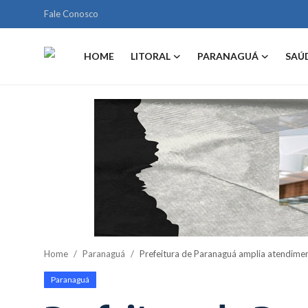
Fale Conosco
HOME
LITORAL
PARANAGUÁ
SAÚ
Home
Litoral
Paranaguá
Saúde
Fale Conosco
Acidente
Home
Paranaguá
Prefeitura de Paranaguá amplia atendime
Paraná
Paranaguá
Policial