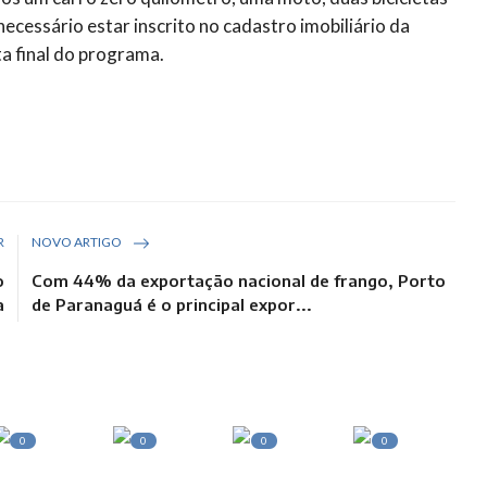
é necessário estar inscrito no cadastro imobiliário da
ta final do programa.
R
NOVO ARTIGO
o
Com 44% da exportação nacional de frango, Porto
a
de Paranaguá é o principal expor...
0
0
0
0