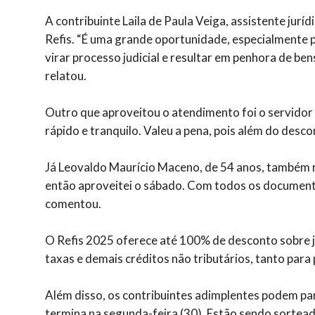
A contribuinte Laila de Paula Veiga, assistente juríd
Refis. “É uma grande oportunidade, especialmente
virar processo judicial e resultar em penhora de bens
relatou.
Outro que aproveitou o atendimento foi o servidor f
rápido e tranquilo. Valeu a pena, pois além do descon
Já Leovaldo Maurício Maceno, de 54 anos, também re
então aproveitei o sábado. Com todos os documento
comentou.
O Refis 2025 oferece até 100% de desconto sobre j
taxas e demais créditos não tributários, tanto para 
Além disso, os contribuintes adimplentes podem p
termina na segunda-feira (30). Estão sendo sortead