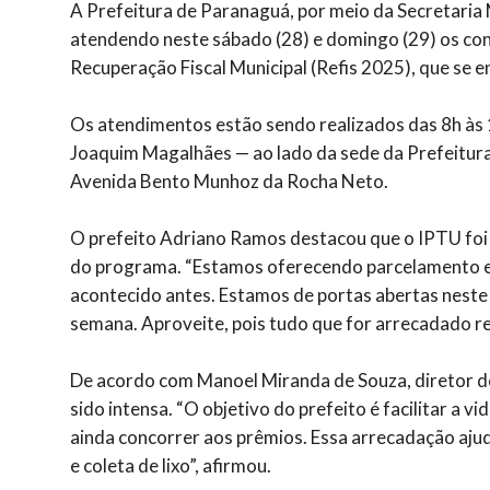
A Prefeitura de Paranaguá, por meio da Secretaria
atendendo neste sábado (28) e domingo (29) os con
Recuperação Fiscal Municipal (Refis 2025), que se e
Os atendimentos estão sendo realizados das 8h às 
Joaquim Magalhães — ao lado da sede da Prefeitura 
Avenida Bento Munhoz da Rocha Neto.
O prefeito Adriano Ramos destacou que o IPTU foi p
do programa. “Estamos oferecendo parcelamento em 
acontecido antes. Estamos de portas abertas neste
semana. Aproveite, pois tudo que for arrecadado re
De acordo com Manoel Miranda de Souza, diretor do
sido intensa. “O objetivo do prefeito é facilitar a v
ainda concorrer aos prêmios. Essa arrecadação aj
e coleta de lixo”, afirmou.