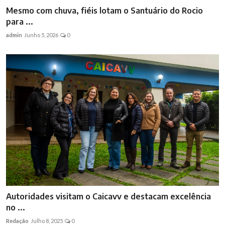
Mesmo com chuva, fiéis lotam o Santuário do Rocio
para ...
admin
Junho 5, 2026
0
Autoridades visitam o Caicavv e destacam excelência
no ...
Redação
Julho 8, 2025
0