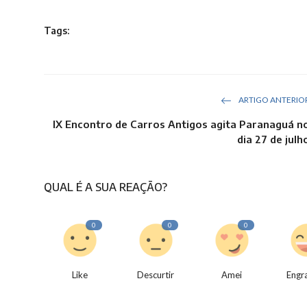
Tags:
ARTIGO ANTERIO
IX Encontro de Carros Antigos agita Paranaguá n
dia 27 de julh
QUAL É A SUA REAÇÃO?
0
0
0
Like
Descurtir
Amei
Engr