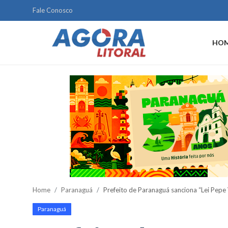
Fale Conosco
HO
Home
Litoral
Paranaguá
Saúde
Fale Conosco
Acidente
Home
Paranaguá
Prefeito de Paranaguá sanciona “Lei Pepe
Paraná
Paranaguá
Policial