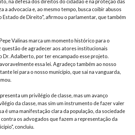
ito, na defesa dos direitos do cidadão e na proteção das
za a advocacia e, ao mesmo tempo, busca coibir abusos
o Estado de Direito”, afirmou o parlamentar, que também
i Pepe Valinas marca um momento histórico para o
ez questão de agradecer aos atores institucionais
o Dr. Adalberto, por ter encampado esse projeto.
avoravelmente essa lei. Agradeço também ao nosso
tante lei para o nosso município, que sai na vanguarda,
rmou.
epresenta um privilégio de classe, mas um avanço
ilégio da classe, mas sim um instrumento de fazer valer
Essa é uma manifestação clara da população, da sociedade
e contra os advogados que fazem a representação da
cípio", concluiu.