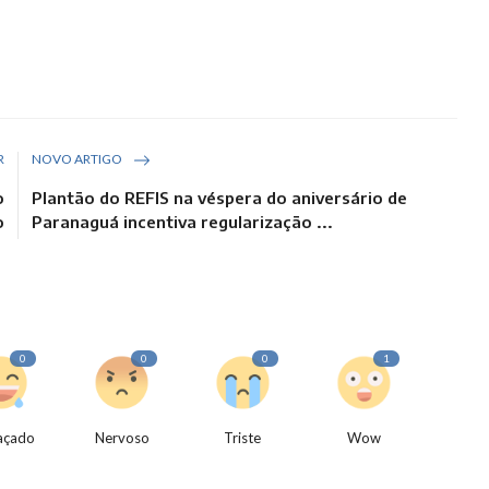
R
NOVO ARTIGO
o
Plantão do REFIS na véspera do aniversário de
o
Paranaguá incentiva regularização ...
0
0
0
1
açado
Nervoso
Triste
Wow