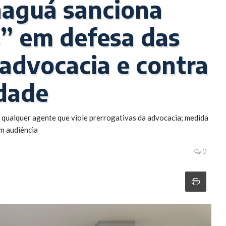
naguá sanciona
s” em defesa das
 advocacia e contra
dade
 qualquer agente que viole prerrogativas da advocacia; medida
m audiência
0