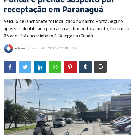
receptação em Paranaguá
Brasil
Veículo de lanchonete foi localizado no bairro Porto Seguro
após ser identificado por câmeras de monitoramento; homem de
35 anos foi encaminhado à Delegacia Cidadã.
admin
Junho 10, 2026 - 10:38
0