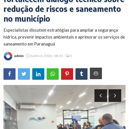
redução de riscos e saneamento
Brasil
no município
Especialistas discutem estratégias para ampliar a segurança
hídrica, prevenir impactos ambientais e aprimorar os serviços de
saneamento em Paranaguá
admin
Junho 6, 2026 - 08:01
0