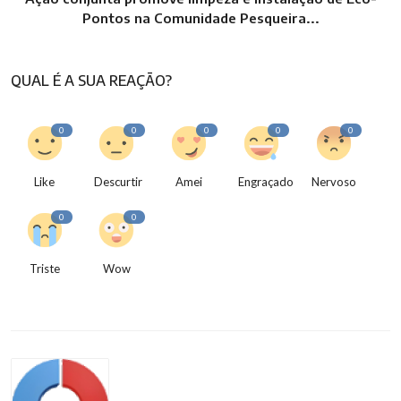
Pontos na Comunidade Pesqueira...
QUAL É A SUA REAÇÃO?
0
0
0
0
0
Like
Descurtir
Amei
Engraçado
Nervoso
0
0
Triste
Wow