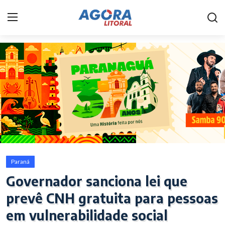
Home
Litoral
Paranaguá
Saúde
Fale Conosco
Paraná
Acidente
Governador sanciona lei que
prevê CNH gratuita para pessoas
Paraná
em vulnerabilidade social
Policial