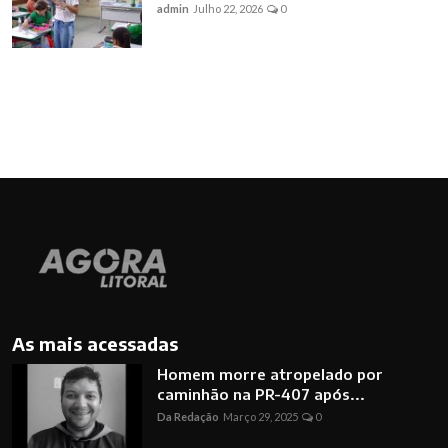
admin
Julho 22, 2026
0
As mais acessadas
Homem morre atropelado por
caminhão na PR-407 após...
Da Redação
Março 29, 2025
0