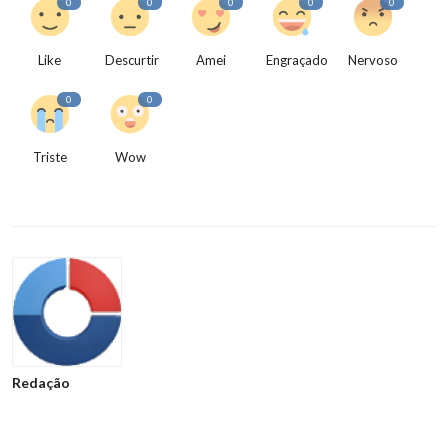
0
0
0
0
0
Like
Descurtir
Amei
Engraçado
Nervoso
0
0
Triste
Wow
Redação