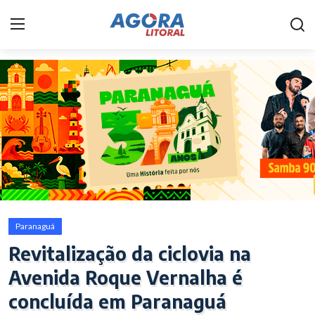
Home
Litoral
Paranaguá
Saúde
Fale Conosco
Paranaguá
Acidente
Revitalização da ciclovia na
Avenida Roque Vernalha é
Paraná
concluída em Paranaguá
Policial