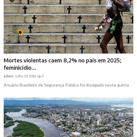
Mortes violentas caem 8,2% no país em 2025;
feminicídio...
admin
Julho 23, 2026
0
Anuário Brasileiro de Segurança Pública foi divulgado nesta quinta