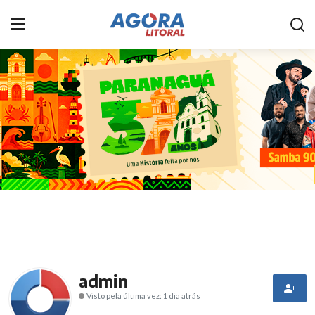
Home
Litoral
Paranaguá
Saúde
Fale Conosco
Acidente
Paraná
admin
Visto pela última vez: 1 dia atrás
Policial