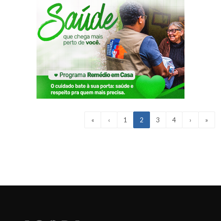
«
‹
1
2
3
4
›
»