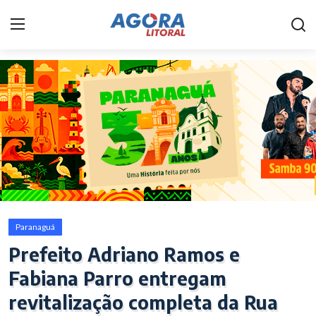
Home
Litoral
Paranaguá
Saúde
Fale Conosco
Paranaguá
Acidente
Prefeito Adriano Ramos e
Fabiana Parro entregam
Paraná
revitalização completa da Rua
Policial