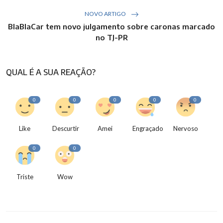
NOVO ARTIGO
BlaBlaCar tem novo julgamento sobre caronas marcado
no TJ-PR
QUAL É A SUA REAÇÃO?
0
0
0
0
0
Like
Descurtir
Amei
Engraçado
Nervoso
0
0
Triste
Wow