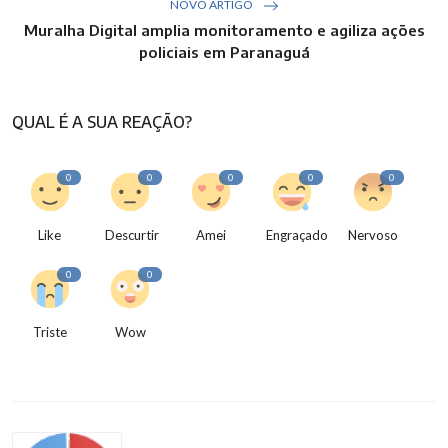
NOVO ARTIGO
Muralha Digital amplia monitoramento e agiliza ações
policiais em Paranaguá
QUAL É A SUA REAÇÃO?
0
0
0
0
0
Like
Descurtir
Amei
Engraçado
Nervoso
0
0
Triste
Wow