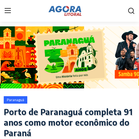
Home
Litoral
Paranaguá
Saúde
Fale Conosco
Paranaguá
Acidente
Porto de Paranaguá completa 91
anos como motor econômico do
Paraná
Paraná
Policial