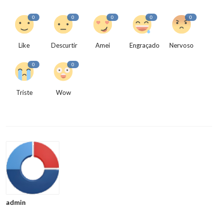
0
0
0
0
0
Like
Descurtir
Amei
Engraçado
Nervoso
0
0
Triste
Wow
admin