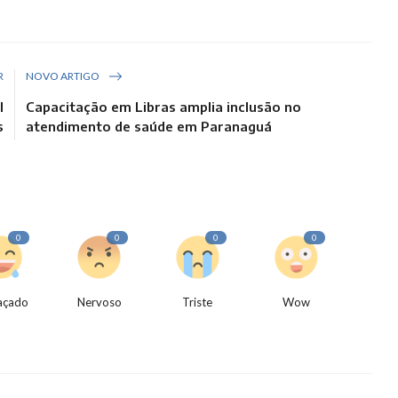
R
NOVO ARTIGO
l
Capacitação em Libras amplia inclusão no
s
atendimento de saúde em Paranaguá
0
0
0
0
açado
Nervoso
Triste
Wow