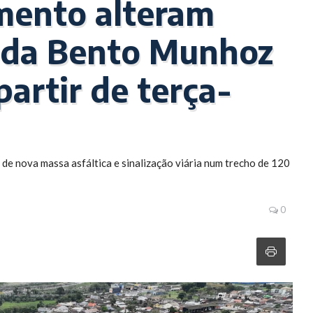
mento alteram
nida Bento Munhoz
artir de terça-
 de nova massa asfáltica e sinalização viária num trecho de 120
0