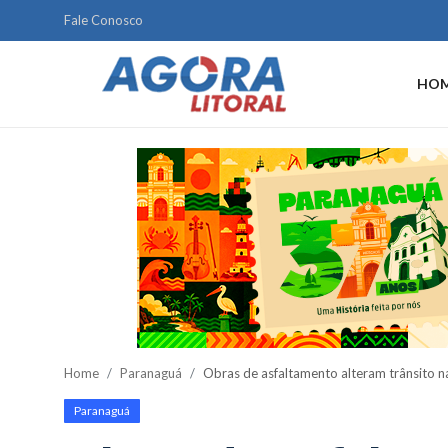
Fale Conosco
HO
Home
Litoral
Paranaguá
Saúde
Fale Conosco
Acidente
Home
Paranaguá
Obras de asfaltamento alteram trânsito n
Paraná
Paranaguá
Policial