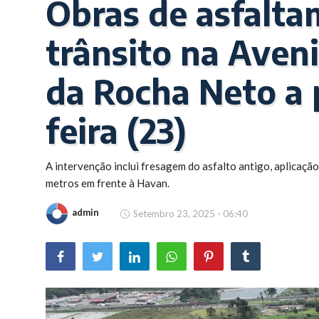
Obras de asfalta
Brasil
trânsito na Ave
da Rocha Neto a p
feira (23)
A intervenção inclui fresagem do asfalto antigo, aplicação
metros em frente à Havan.
admin
Setembro 23, 2025 - 06:40