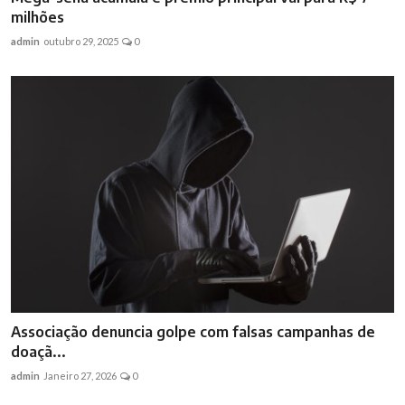
milhões
admin
outubro 29, 2025
0
Associação denuncia golpe com falsas campanhas de
doaçã...
admin
Janeiro 27, 2026
0