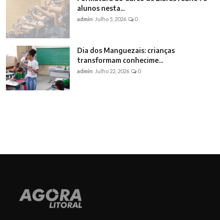
alunos nesta...
admin
Julho 5, 2026
0
Dia dos Manguezais: crianças
transformam conhecime...
admin
Julho 22, 2026
0