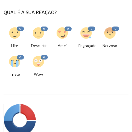
QUAL É A SUA REAÇÃO?
0
0
0
0
0
Like
Descurtir
Amei
Engraçado
Nervoso
0
0
Triste
Wow