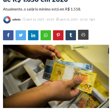
Brasil
Atualmente, o salário mínimo está em R$ 1.518.
admin
abril 16, 2025 - 10:30
abril 16, 2025 - 10:16
0