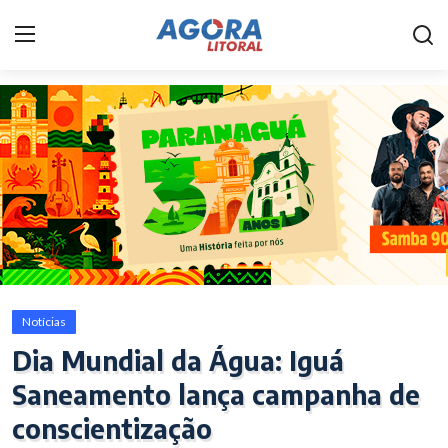
Home
Litoral
Paranaguá
Saúde
Fale Conosco
Notícias
Acidente
Dia Mundial da Água: Iguá
Saneamento lança campanha de
Paraná
conscientização
Policial