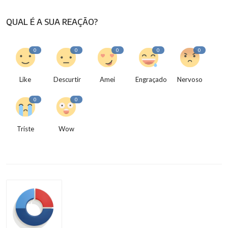
QUAL É A SUA REAÇÃO?
0
0
0
0
0
Like
Descurtir
Amei
Engraçado
Nervoso
0
0
Triste
Wow