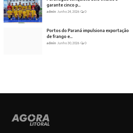
garante cinco p...
admin
Junho 24, 2026
0
Portos do Paraná impulsiona exportação
de frango e...
admin
Junho 30, 2026
0