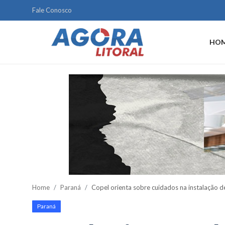
Fale Conosco
HO
Home
Litoral
Paranaguá
Saúde
Fale Conosco
Acidente
Home
Paraná
Copel orienta sobre cuidados na instalação d
Paraná
Paraná
Policial