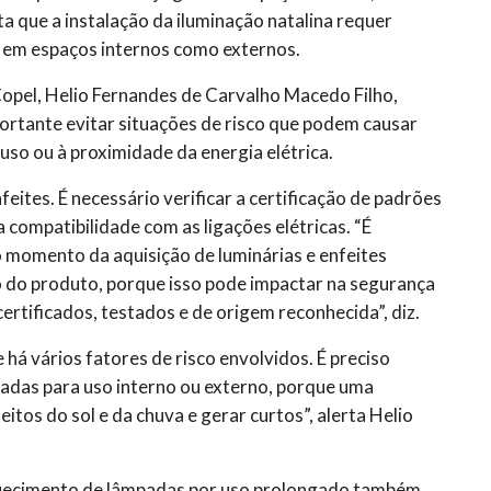
ta que a instalação da iluminação natalina requer
o em espaços internos como externos.
opel, Helio Fernandes de Carvalho Macedo Filho,
portante evitar situações de risco que podem causar
 uso ou à proximidade da energia elétrica.
eites. É necessário verificar a certificação de padrões
compatibilidade com as ligações elétricas. “É
 momento da aquisição de luminárias e enfeites
o do produto, porque isso pode impactar na segurança
rtificados, testados e de origem reconhecida”, diz.
há vários fatores de risco envolvidos. É preciso
etadas para uso interno ou externo, porque uma
itos do sol e da chuva e gerar curtos”, alerta Helio
uecimento de lâmpadas por uso prolongado também