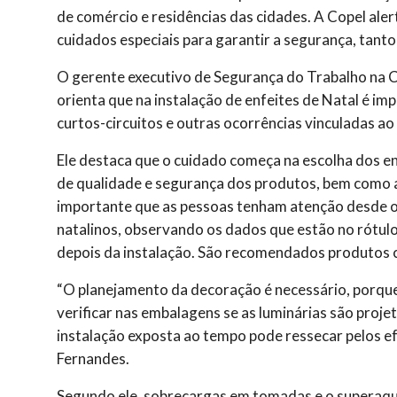
de comércio e residências das cidades. A Copel aler
cuidados especiais para garantir a segurança, tant
O gerente executivo de Segurança do Trabalho na C
orienta que na instalação de enfeites de Natal é im
curtos-circuitos e outras ocorrências vinculadas ao
Ele destaca que o cuidado começa na escolha dos enf
de qualidade e segurança dos produtos, bem como a 
importante que as pessoas tenham atenção desde o
natalinos, observando os dados que estão no rótul
depois da instalação. São recomendados produtos ce
“O planejamento da decoração é necessário, porque 
verificar nas embalagens se as luminárias são proj
instalação exposta ao tempo pode ressecar pelos efe
Fernandes.
Segundo ele, sobrecargas em tomadas e o superaq