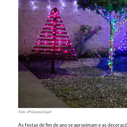
Foto: JP Gomes/Copel
As festas de fim de ano se aproximam e as decoraçõ