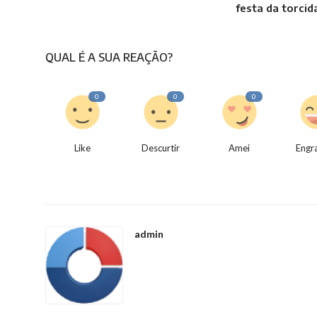
festa da torcid
QUAL É A SUA REAÇÃO?
0
0
0
Like
Descurtir
Amei
Engr
admin