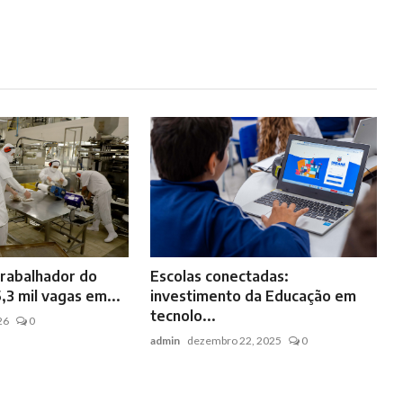
rabalhador do
Escolas conectadas:
,3 mil vagas em...
investimento da Educação em
tecnolo...
26
0
admin
dezembro 22, 2025
0