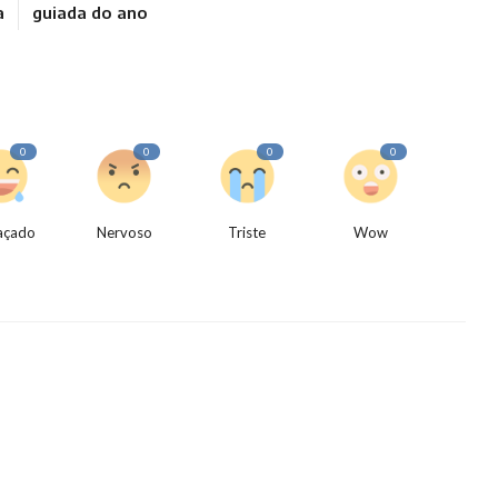
a
guiada do ano
0
0
0
0
açado
Nervoso
Triste
Wow