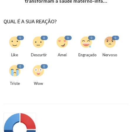
transformam a saúde materno-infa...
QUAL É A SUA REAÇÃO?
0
0
0
0
0
Like
Descurtir
Amei
Engraçado
Nervoso
0
0
Triste
Wow