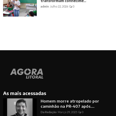
transformam conhecime...
admin
Julho 22, 2026
0
As mais acessadas
Homem morre atropelado por
caminhão na PR-407 após...
Da Redação
Março 29, 2025
0