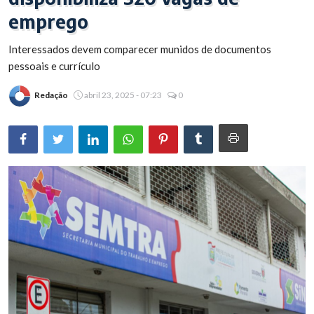
emprego
Brasil
Interessados devem comparecer munidos de documentos
pessoais e currículo
Redação
abril 23, 2025 - 07:23
0