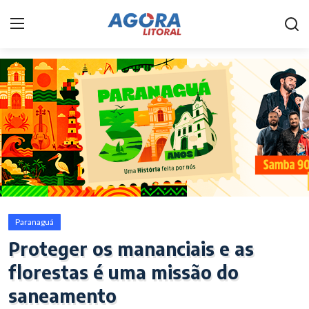
Home
Litoral
Paranaguá
Saúde
Fale Conosco
Paranaguá
Acidente
Proteger os mananciais e as
florestas é uma missão do
Paraná
saneamento
Policial