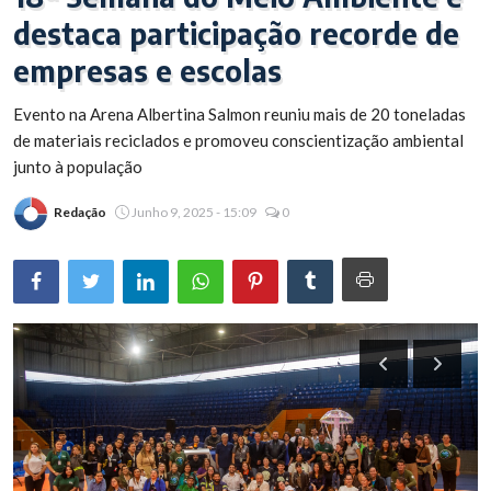
destaca participação recorde de
Brasil
empresas e escolas
Evento na Arena Albertina Salmon reuniu mais de 20 toneladas
de materiais reciclados e promoveu conscientização ambiental
junto à população
Redação
Junho 9, 2025 - 15:09
0