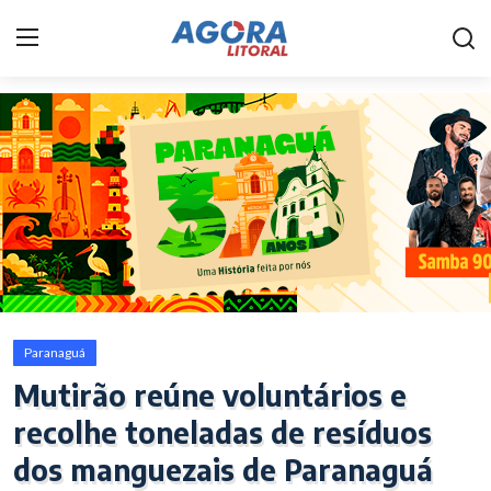
Home
Litoral
Paranaguá
Saúde
Fale Conosco
Paranaguá
Acidente
Mutirão reúne voluntários e
recolhe toneladas de resíduos
Paraná
dos manguezais de Paranaguá
Policial