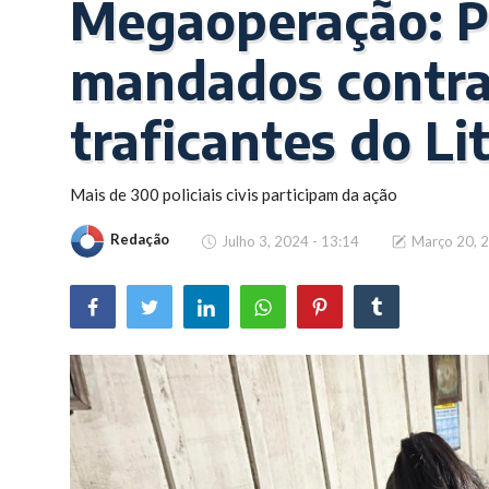
Megaoperação: P
Brasil
mandados contra
traficantes do Li
Mais de 300 policiais civis participam da ação
Redação
Julho 3, 2024 - 13:14
Março 20, 2