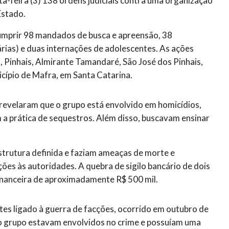
ta-feira (3) 138 ordens judiciais contra uma organização
Estado.
 cumprir 98 mandados de busca e apreensão, 38
rias) e duas internações de adolescentes. As ações
Pinhais, Almirante Tamandaré, São José dos Pinhais,
icípio de Mafra, em Santa Catarina.
 revelaram que o grupo está envolvido em homicídios,
 a prática de sequestros. Além disso, buscavam ensinar
trutura definida e faziam ameaças de morte e
es às autoridades. A quebra de sigilo bancário de dois
nanceira de aproximadamente R$ 500 mil.
tes ligado à guerra de facções, ocorrido em outubro de
 grupo estavam envolvidos no crime e possuíam uma