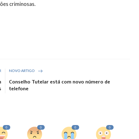
ções criminosas.
R
NOVO ARTIGO
m
Conselho Tutelar está com novo número de
s
telefone
0
0
0
0