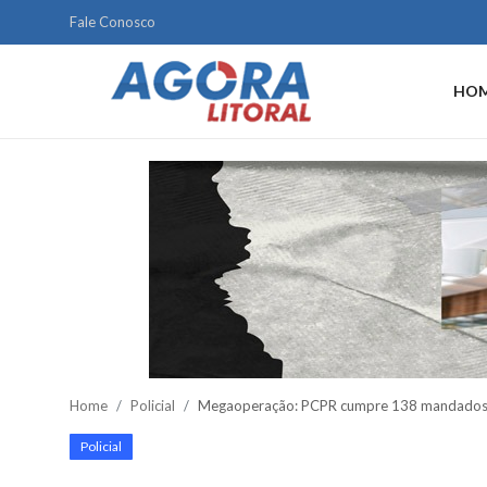
Fale Conosco
HO
Home
Litoral
Paranaguá
Saúde
Fale Conosco
Acidente
Home
Policial
Megaoperação: PCPR cumpre 138 mandados co
Paraná
Policial
Policial