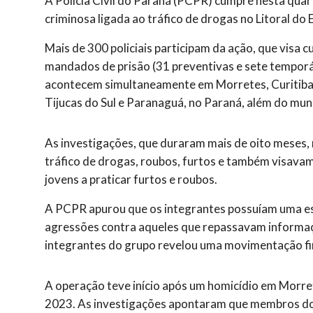
A Polícia Civil do Paraná (PCPR) cumpre nesta quar
criminosa ligada ao tráfico de drogas no Litoral do 
Mais de 300 policiais participam da ação, que visa
mandados de prisão (31 preventivas e sete temporá
acontecem simultaneamente em Morretes, Curitiba, 
Tijucas do Sul e Paranaguá, no Paraná, além do mun
As investigações, que duraram mais de oito meses,
tráfico de drogas, roubos, furtos e também visavam
jovens a praticar furtos e roubos.
A PCPR apurou que os integrantes possuíam uma es
agressões contra aqueles que repassavam informaçõ
integrantes do grupo revelou uma movimentação fi
A operação teve início após um homicídio em Morre
2023. As investigações apontaram que membros do