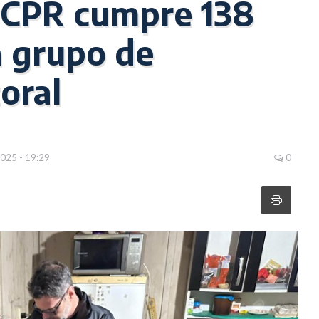
CPR cumpre 138
 grupo de
toral
025 - 19:29
0