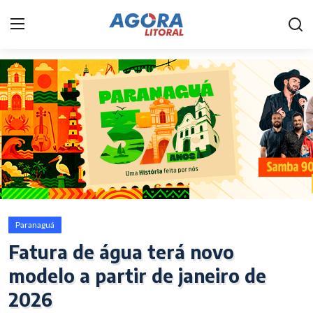
Home
Litoral
Paranaguá
Saúde
Fale Conosco
Paranaguá
Acidente
Fatura de água terá novo
modelo a partir de janeiro de
Paraná
2026
Policial