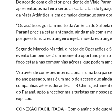
De acordo com o diretor-presidente do Viaje Paraná,
apresentados na feira serão as Cataratas do Iguaç
da Mata Atlântica, além de maior destaque para op
“Os asiáticos gostam muito da América do Sul pela 
Paraná precisa estar antenado, ainda mais com a 
porque o turista estrangeiro injeta moeda estrangei
Segundo Marcelo Martini, diretor de Operações e S
evento também será um momento oportuno para o e
foco estará nas companhias aéreas, que podem ampl
“Através de conexões internacionais, uma boa parce
no ano passado, mas é um meio de acesso que aind
companhias aéreas durante a ITB China, justamente
do Paraná, apto a receber mais turistas em nossos pr
explicou.
CONEXÃO FACILITADA
– Com o anúncio de que vi