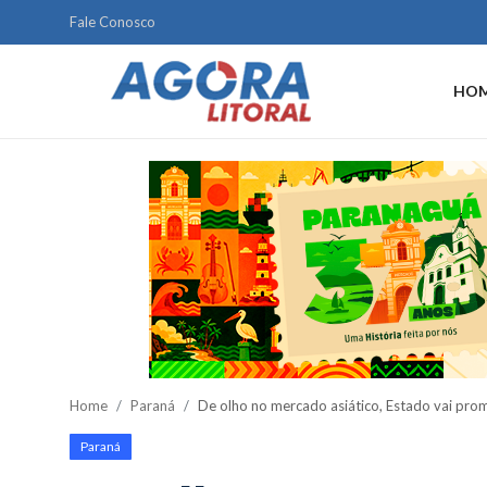
Fale Conosco
HO
Home
Litoral
Paranaguá
Saúde
Fale Conosco
Acidente
Home
Paraná
De olho no mercado asiático, Estado vai pro
Paraná
Paraná
Policial