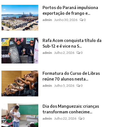
Portos do Paraná impulsiona
exportação de frango e...
admin
Junho 30, 2026
0
Rafa Acom conquista título da
Sub-12 e é vice na S...
admin
Julho 2, 2026
0
Formatura do Curso de Libras
reúne 70 alunos nesta...
admin
Julho 5, 2026
0
Dia dos Manguezais: crianças
transformam conhecime...
admin
Julho 22, 2026
0