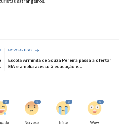
uristas estrangeiros.
R
NOVO ARTIGO
e
Escola Arminda de Souza Pereira passa a ofertar
.
EJA e amplia acesso à educação e...
0
0
0
0
açado
Nervoso
Triste
Wow