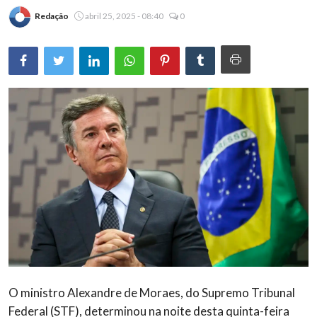
Redação
abril 25, 2025 - 08:40
0
Brasil
O ministro Alexandre de Moraes, do Supremo Tribunal
Federal (STF), determinou na noite desta quinta-feira