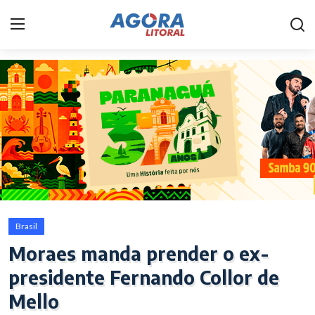
Home
Litoral
Paranaguá
Saúde
Fale Conosco
Brasil
Acidente
Moraes manda prender o ex-
presidente Fernando Collor de
Paraná
Mello
Policial