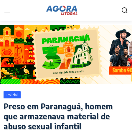
Home
Litoral
Paranaguá
Saúde
Fale Conosco
Policial
Acidente
Preso em Paranaguá, homem
que armazenava material de
Paraná
abuso sexual infantil
Policial